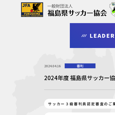
協会について
大会情報
審判・指導者
登録・申請
LEADE
outline
competition
leader
regist & entry
2024.04.16
審判
2024年度 福島県サッカ
サッカー３級審判員認定審査のご