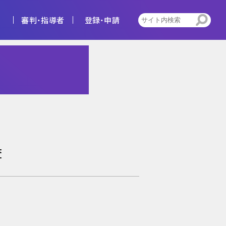
審判・指導者
登録・申請
4種
告
ビジョン
キッズ
トレセン活動
査