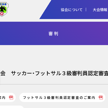
協会について
大会情報
1種
2種
3種
R
審判
協会概要
女子
審判
加盟登録
予算・決算
シニア
指導者
各種申請
事業計画・報
フットサル
県総体・東北総体
国体
天皇杯
ー協会 サッカー・フットサル３級審判員認定審
案内
フットサル３級審判員認定審査のご案内