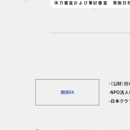
体力審査および筆記審査 実施日程
（公財）
関係FA
NPO法
日本クラ