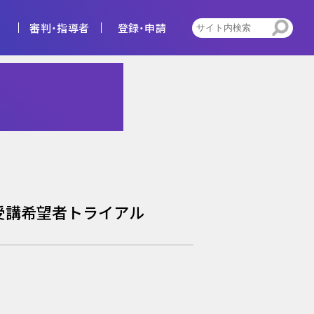
審判・指導者
登録・申請
4種
告
ビジョン
キッズ
トレセン活動
受講希望者トライアル