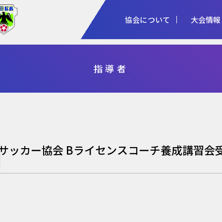
協会について
大会情報
1種
2種
3種
R
指導者
協会概要
女子
審判
加盟登録
予算・決算
シニア
指導者
各種申請
事業計画・報
フットサル
県総体・東北総体
国体
天皇杯
本サッカー協会 Bライセンスコーチ養成講習会