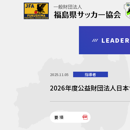
協会について
大会情報
審判・指導者
登録・申請
LEADE
outline
competition
leader
regist & entry
2025.11.05
指導者
2026年度公益財団法人日
要項