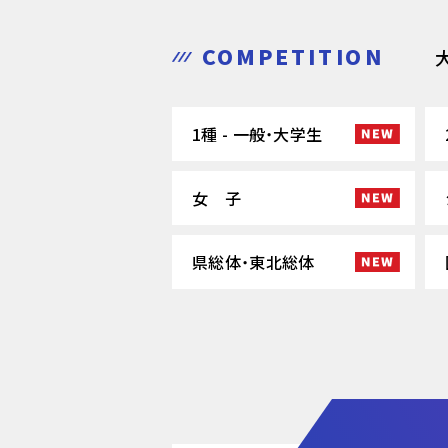
COMPETITION
1種 - 一般・大学生
女 子
県総体・東北総体