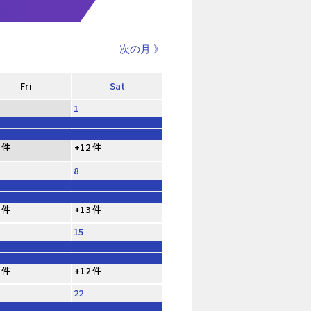
次の月 》
Fri
Sat
1
 件
+12 件
8
 件
+13 件
15
 件
+12 件
22