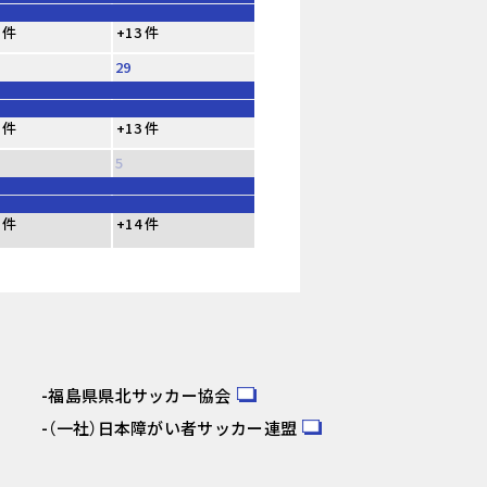
 件
+13 件
29
 件
+13 件
5
 件
+14 件
福島県県北サッカー協会
（一社）日本障がい者サッカー連盟