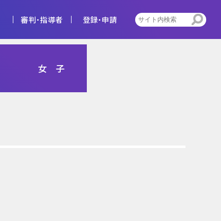
審判・指導者
登録・申請
4種
女 子
告
ビジョン
キッズ
トレセン活動