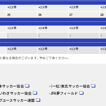
+12 件
+13 件
+13 件
+13
25
26
27
28
+13 件
+14 件
+13 件
+13
1
2
3
4
+12 件
+12 件
+12 件
+12
と異なる場合がございます。予めご了承ください。
日本サッカー協会
（一社）東北サッカー協会
人いわきサッカー協会
JFA夢フィールド
ブユースサッカー連盟