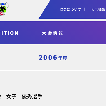
協会について
大会情報
1種
2種
3種
ITION
大会情報
協会概要
女子
審判
加盟登録
予算・決算
シニア
指導者
各種申請
事業計画・報
フットサル
県総体・東北総体
国体
天皇杯
2006
年度
会 女子 優秀選手