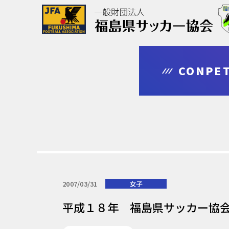
協会について
大会情報
審判・指導者
登録・申請
CONPET
outline
competition
leader
regist & entry
2007/03/31
女子
平成１８年 福島県サッカー協