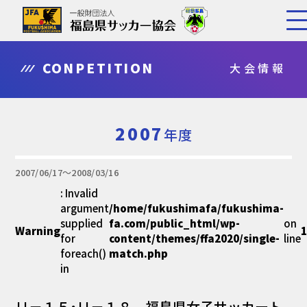
CONPETITION
大会情報
2007
年度
2007/06/17〜2008/03/16
: Invalid
argument
/home/fukushimafa/fukushima-
supplied
fa.com/public_html/wp-
on
Warning
for
content/themes/ffa2020/single-
line
foreach()
match.php
in
Ｕ－１５・Ｕ－１８ 福島県女子サッカート