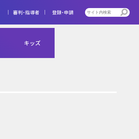
審判・指導者
登録・申請
4種
キッズ
告
ビジョン
キッズ
トレセン活動