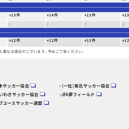
+13 件
+14 件
+13 件
+13
1
2
3
4
+12 件
+12 件
+12 件
+12
と異なる場合がございます。予めご了承ください。
日本サッカー協会
（一社）東北サッカー協会
人いわきサッカー協会
JFA夢フィールド
ブユースサッカー連盟