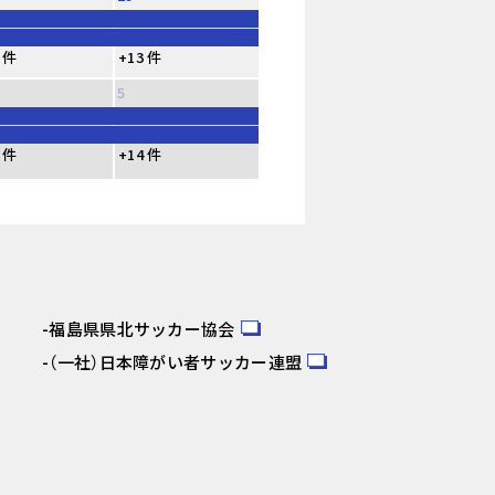
 件
+13 件
5
 件
+14 件
福島県県北サッカー協会
（一社）日本障がい者サッカー連盟