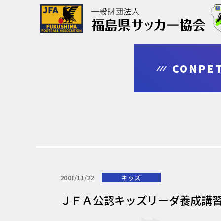
協会について
大会情報
審判・指導者
登録・申請
CONPET
outline
competition
leader
regist & entry
2008/11/22
キッズ
ＪＦＡ公認キッズリーダ養成講習会