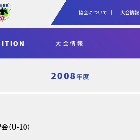
協会について
大会情報
1種
2種
3種
ITION
大会情報
協会概要
女子
審判
加盟登録
予算・決算
シニア
指導者
各種申請
事業計画・報
フットサル
県総体・東北総体
国体
天皇杯
2008
年度
（U-10）