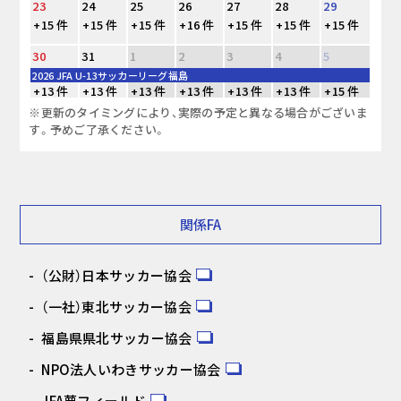
23
24
25
26
27
28
29
+15 件
+15 件
+15 件
+16 件
+15 件
+15 件
+15 件
30
31
1
2
3
4
5
2026 JFA U-13サッカーリーグ福島
+13 件
+13 件
+13 件
+13 件
+13 件
+13 件
+15 件
※更新のタイミングにより、実際の予定と異なる場合がございま
す。予めご了承ください。
関係FA
（公財）日本サッカー協会
（一社）東北サッカー協会
福島県県北サッカー協会
NPO法人いわきサッカー協会
JFA夢フィールド