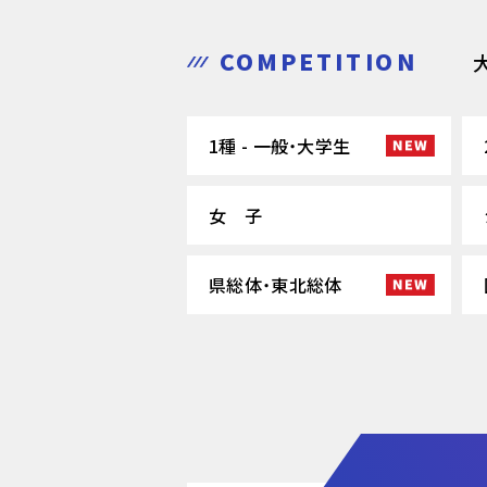
COMPETITION
1種 - 一般・大学生
女 子
県総体・東北総体