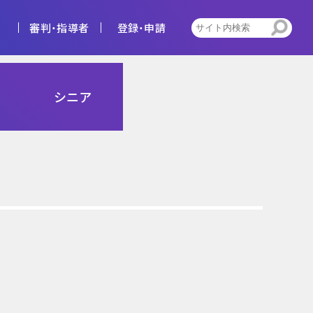
審判・指導者
登録・申請
4種
シニア
告
ビジョン
キッズ
トレセン活動