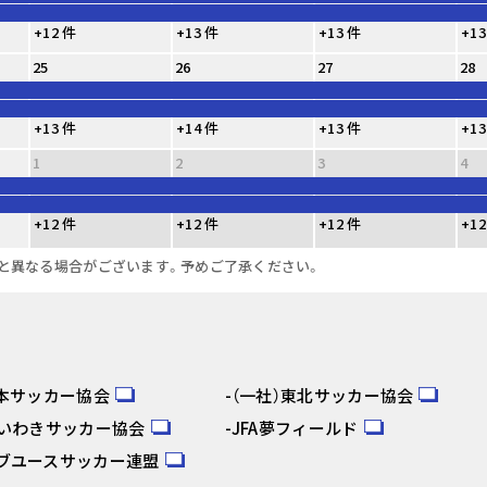
+12 件
+13 件
+13 件
+13
25
26
27
28
+13 件
+14 件
+13 件
+13
1
2
3
4
+12 件
+12 件
+12 件
+12
と異なる場合がございます。予めご了承ください。
日本サッカー協会
（一社）東北サッカー協会
人いわきサッカー協会
JFA夢フィールド
ブユースサッカー連盟