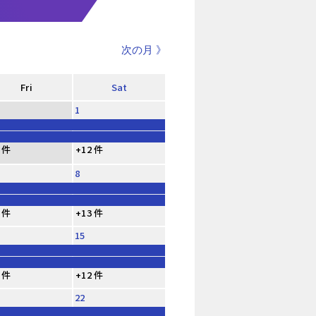
次の月 》
Fri
Sat
1
 件
+12 件
8
 件
+13 件
15
 件
+12 件
22