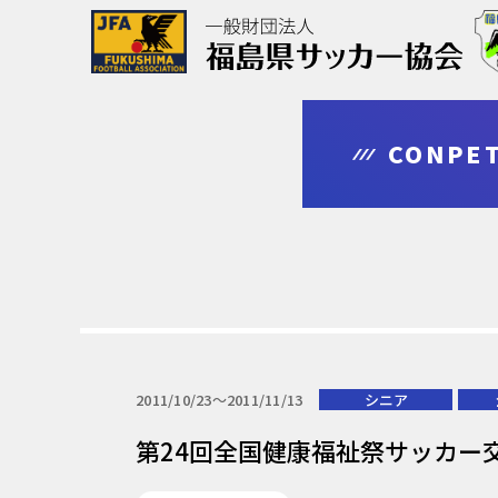
協会について
大会情報
審判・指導者
登録・申請
CONPET
outline
competition
leader
regist & entry
2011/10/23〜2011/11/13
シニア
第24回全国健康福祉祭サッカー