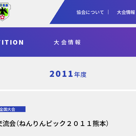
協会について
大会情報
1種
2種
3種
ITION
大会情報
協会概要
女子
審判
加盟登録
予算・決算
シニア
指導者
各種申請
事業計画・報
フットサル
県総体・東北総体
国体
天皇杯
2011
年度
全国大会
交流会（ねんりんピック２０１１熊本）