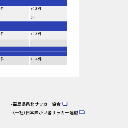
 件
+13 件
29
 件
+13 件
5
 件
+14 件
福島県県北サッカー協会
（一社）日本障がい者サッカー連盟