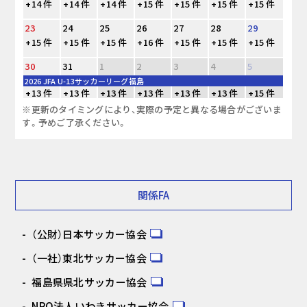
+14 件
+14 件
+14 件
+15 件
+15 件
+15 件
+15 件
23
24
25
26
27
28
29
+15 件
+15 件
+15 件
+16 件
+15 件
+15 件
+15 件
30
31
1
2
3
4
5
2026 JFA U-13サッカーリーグ福島
+13 件
+13 件
+13 件
+13 件
+13 件
+13 件
+15 件
※更新のタイミングにより、実際の予定と異なる場合がございま
す。予めご了承ください。
関係FA
（公財）日本サッカー協会
（一社）東北サッカー協会
福島県県北サッカー協会
NPO法人いわきサッカー協会