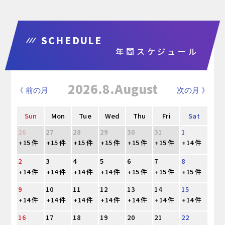
SCHEDULE
年間スケジュール
2026.8.August
《 前の月
次の月 》
Sun
Mon
Tue
Wed
Thu
Fri
Sat
26
27
28
29
30
31
1
+15 件
+15 件
+15 件
+15 件
+15 件
+15 件
+14 件
2
3
4
5
6
7
8
+14 件
+14 件
+14 件
+14 件
+15 件
+15 件
+15 件
9
10
11
12
13
14
15
+14 件
+14 件
+14 件
+14 件
+14 件
+14 件
+14 件
16
17
18
19
20
21
22