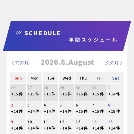
SCHEDULE
年間スケジュール
2026.8.August
《 前の月
次の月 》
Sun
Mon
Tue
Wed
Thu
Fri
Sat
26
27
28
29
30
31
1
+15 件
+15 件
+15 件
+15 件
+15 件
+15 件
+14 件
2
3
4
5
6
7
8
+14 件
+14 件
+14 件
+14 件
+15 件
+15 件
+15 件
9
10
11
12
13
14
15
+14 件
+14 件
+14 件
+14 件
+14 件
+14 件
+14 件