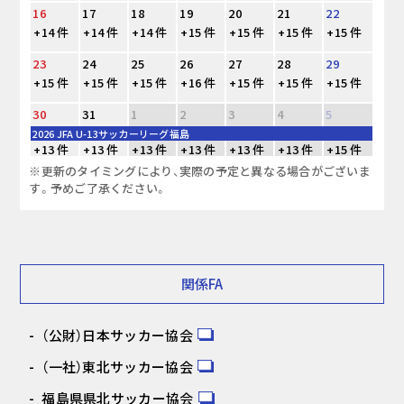
16
17
18
19
20
21
22
+14 件
+14 件
+14 件
+15 件
+15 件
+15 件
+15 件
23
24
25
26
27
28
29
+15 件
+15 件
+15 件
+16 件
+15 件
+15 件
+15 件
30
31
1
2
3
4
5
2026 JFA U-13サッカーリーグ福島
+13 件
+13 件
+13 件
+13 件
+13 件
+13 件
+15 件
※更新のタイミングにより、実際の予定と異なる場合がございま
す。予めご了承ください。
関係FA
（公財）日本サッカー協会
（一社）東北サッカー協会
福島県県北サッカー協会