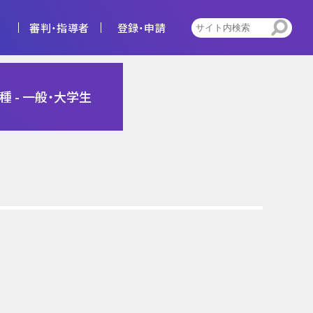
審判・指導者
登録・申請
4種
1種 - 一般・大学生
告
ビジョン
キッズ
トレセン活動