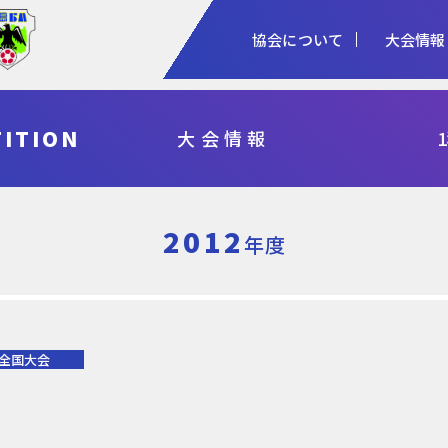
協会について
大会情報
1種
2種
3種
ITION
大会情報
協会概要
女子
審判
加盟登録
予算・決算
シニア
指導者
各種申請
事業計画・報
フットサル
県総体・東北総体
国体
天皇杯
2012
年度
全国大会