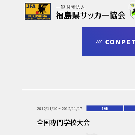
協会について
大会情報
審判・指導者
登録・申請
CONPET
outline
competition
leader
regist & entry
2012/11/10〜2012/11/17
1種
全国専門学校大会