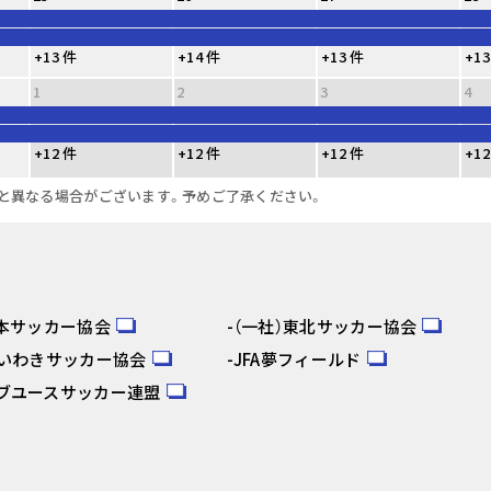
+13 件
+14 件
+13 件
+13
1
2
3
4
+12 件
+12 件
+12 件
+12
と異なる場合がございます。予めご了承ください。
日本サッカー協会
（一社）東北サッカー協会
人いわきサッカー協会
JFA夢フィールド
ブユースサッカー連盟