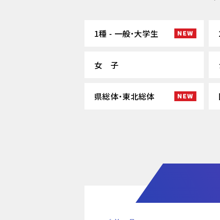
1種 - 一般・大学生
女 子
県総体・東北総体