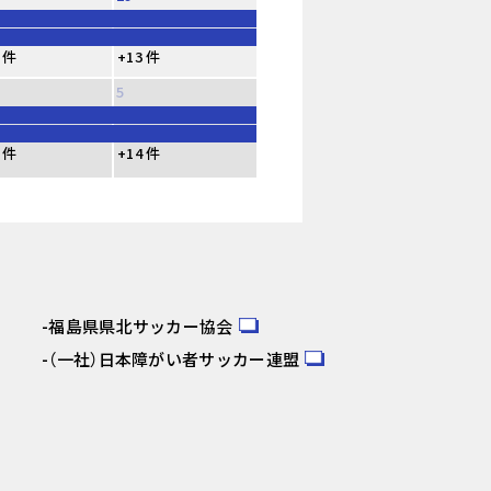
 件
+13 件
5
 件
+14 件
福島県県北サッカー協会
（一社）日本障がい者サッカー連盟