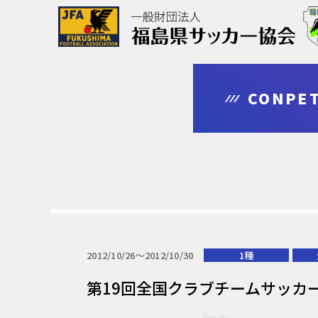
協会について
大会情報
審判・指導者
登録・申請
CONPET
outline
competition
leader
regist & entry
2012/10/26〜2012/10/30
1種
第19回全国クラブチームサッカ