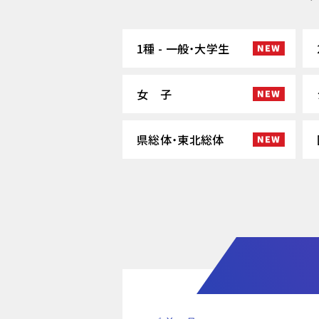
1種 - 一般・大学生
女 子
県総体・東北総体