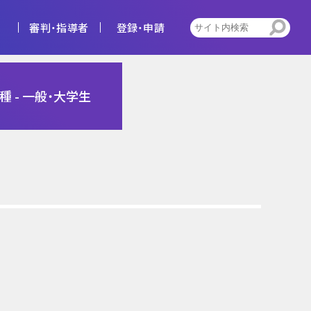
審判・指導者
登録・申請
4種
1種 - 一般・大学生
告
ビジョン
キッズ
トレセン活動