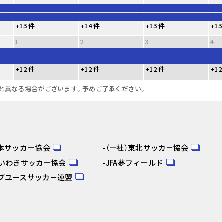
+13 件
+14 件
+13 件
+13
1
2
3
4
+12 件
+12 件
+12 件
+12
と異なる場合がございます。予めご了承ください。
日本サッカー協会
（一社）東北サッカー協会
人いわきサッカー協会
JFA夢フィールド
ブユースサッカー連盟