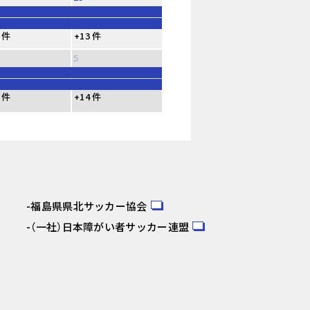
 件
+13 件
5
 件
+14 件
福島県県北サッカー協会
（一社）日本障がい者サッカー連盟