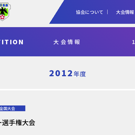
協会について
大会情報
1種
2種
3種
ITION
大会情報
協会概要
女子
審判
加盟登録
予算・決算
シニア
指導者
各種申請
事業計画・報
フットサル
県総体・東北総体
国体
天皇杯
2012
年度
全国大会
ー選手権大会