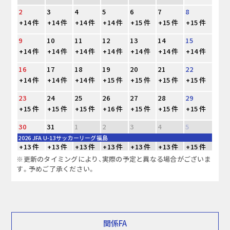
2
3
4
5
6
7
8
+14 件
+14 件
+14 件
+14 件
+15 件
+15 件
+15 件
9
10
11
12
13
14
15
+14 件
+14 件
+14 件
+14 件
+14 件
+14 件
+14 件
16
17
18
19
20
21
22
+14 件
+14 件
+14 件
+15 件
+15 件
+15 件
+15 件
23
24
25
26
27
28
29
+15 件
+15 件
+15 件
+16 件
+15 件
+15 件
+15 件
30
31
1
2
3
4
5
2026 JFA U-13サッカーリーグ福島
+13 件
+13 件
+13 件
+13 件
+13 件
+13 件
+15 件
※更新のタイミングにより、実際の予定と異なる場合がございま
す。予めご了承ください。
関係FA