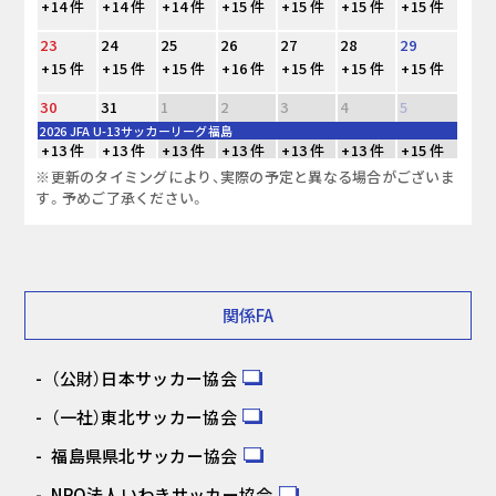
+14 件
+14 件
+14 件
+15 件
+15 件
+15 件
+15 件
23
24
25
26
27
28
29
+15 件
+15 件
+15 件
+16 件
+15 件
+15 件
+15 件
30
31
1
2
3
4
5
2026 JFA U-13サッカーリーグ福島
+13 件
+13 件
+13 件
+13 件
+13 件
+13 件
+15 件
※更新のタイミングにより、実際の予定と異なる場合がございま
す。予めご了承ください。
関係FA
（公財）日本サッカー協会
（一社）東北サッカー協会
福島県県北サッカー協会
NPO法人いわきサッカー協会