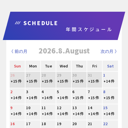
SCHEDULE
年間スケジュール
2026.8.August
《 前の月
次の月 》
Sun
Mon
Tue
Wed
Thu
Fri
Sat
26
27
28
29
30
31
1
+15 件
+15 件
+15 件
+15 件
+15 件
+15 件
+14 件
2
3
4
5
6
7
8
+14 件
+14 件
+14 件
+14 件
+15 件
+15 件
+15 件
9
10
11
12
13
14
15
+14 件
+14 件
+14 件
+14 件
+14 件
+14 件
+14 件
16
17
18
19
20
21
22