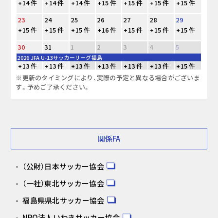
+14 件
+14 件
+14 件
+15 件
+15 件
+15 件
+15 件
23
24
25
26
27
28
29
+15 件
+15 件
+15 件
+16 件
+15 件
+15 件
+15 件
30
31
1
2
3
4
5
2026 JFA U-13サッカーリーグ福島
+13 件
+13 件
+13 件
+13 件
+13 件
+13 件
+15 件
※更新のタイミングにより、実際の予定と異なる場合がございま
す。予めご了承ください。
関係FA
（公財）日本サッカー協会
（一社）東北サッカー協会
福島県県北サッカー協会
NPO法人いわきサッカー協会