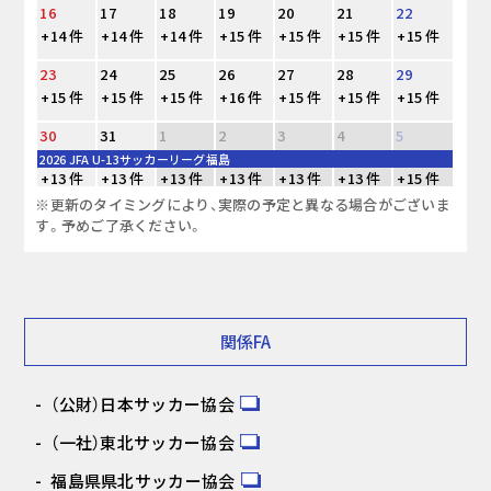
16
17
18
19
20
21
22
+14 件
+14 件
+14 件
+15 件
+15 件
+15 件
+15 件
23
24
25
26
27
28
29
+15 件
+15 件
+15 件
+16 件
+15 件
+15 件
+15 件
30
31
1
2
3
4
5
2026 JFA U-13サッカーリーグ福島
+13 件
+13 件
+13 件
+13 件
+13 件
+13 件
+15 件
※更新のタイミングにより、実際の予定と異なる場合がございま
す。予めご了承ください。
関係FA
（公財）日本サッカー協会
（一社）東北サッカー協会
福島県県北サッカー協会