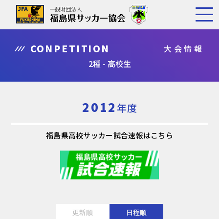
CONPETITION
大会情報
2種 - 高校生
2012
年度
福島県高校サッカー試合速報はこちら
更新順
日程順