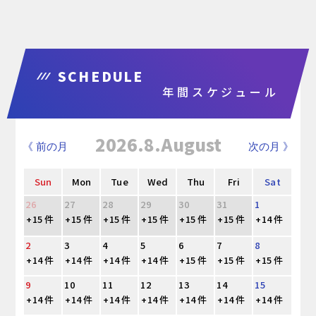
SCHEDULE
年間スケジュール
2026.8.August
《 前の月
次の月 》
Sun
Mon
Tue
Wed
Thu
Fri
Sat
26
27
28
29
30
31
1
+15 件
+15 件
+15 件
+15 件
+15 件
+15 件
+14 件
2
3
4
5
6
7
8
+14 件
+14 件
+14 件
+14 件
+15 件
+15 件
+15 件
9
10
11
12
13
14
15
+14 件
+14 件
+14 件
+14 件
+14 件
+14 件
+14 件