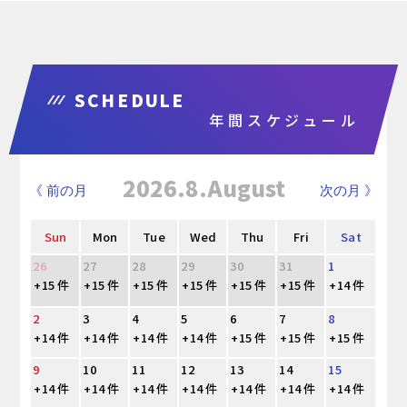
SCHEDULE
年間スケジュール
2026.8.August
《 前の月
次の月 》
Sun
Mon
Tue
Wed
Thu
Fri
Sat
26
27
28
29
30
31
1
+15 件
+15 件
+15 件
+15 件
+15 件
+15 件
+14 件
2
3
4
5
6
7
8
+14 件
+14 件
+14 件
+14 件
+15 件
+15 件
+15 件
9
10
11
12
13
14
15
+14 件
+14 件
+14 件
+14 件
+14 件
+14 件
+14 件