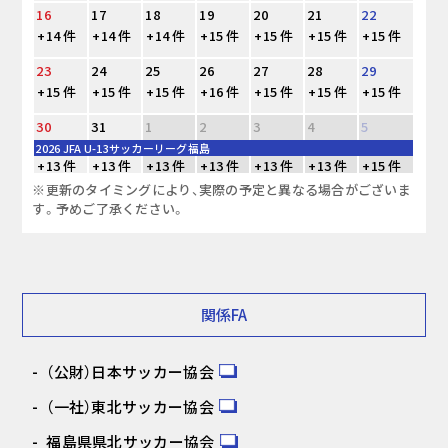
16
17
18
19
20
21
22
+14 件
+14 件
+14 件
+15 件
+15 件
+15 件
+15 件
23
24
25
26
27
28
29
+15 件
+15 件
+15 件
+16 件
+15 件
+15 件
+15 件
30
31
1
2
3
4
5
2026 JFA U-13サッカーリーグ福島
+13 件
+13 件
+13 件
+13 件
+13 件
+13 件
+15 件
※更新のタイミングにより、実際の予定と異なる場合がございま
す。予めご了承ください。
関係FA
（公財）日本サッカー協会
（一社）東北サッカー協会
福島県県北サッカー協会