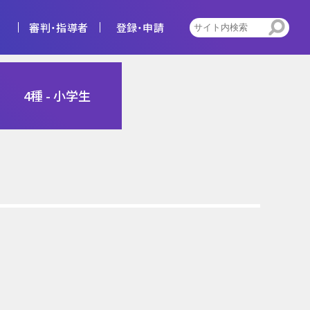
審判・指導者
登録・申請
4種
4種 - 小学生
告
ビジョン
キッズ
トレセン活動