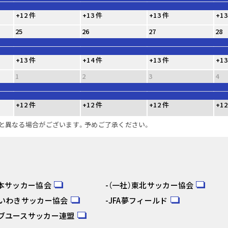
+12 件
+13 件
+13 件
+13
25
26
27
28
+13 件
+14 件
+13 件
+13
1
2
3
4
+12 件
+12 件
+12 件
+12
と異なる場合がございます。予めご了承ください。
日本サッカー協会
（一社）東北サッカー協会
人いわきサッカー協会
JFA夢フィールド
ブユースサッカー連盟