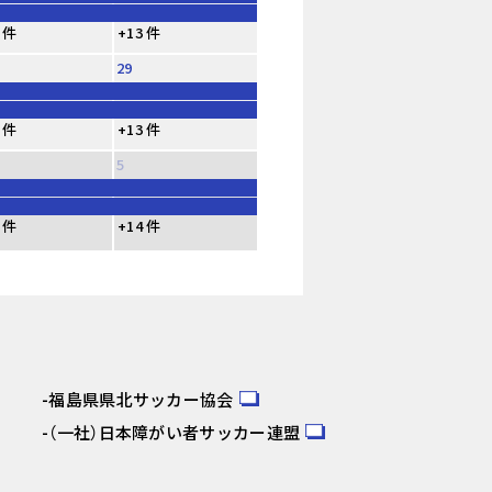
 件
+13 件
29
 件
+13 件
5
 件
+14 件
福島県県北サッカー協会
（一社）日本障がい者サッカー連盟