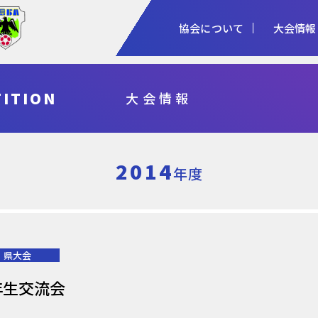
協会について
大会情報
1種
2種
3種
ITION
大会情報
協会概要
女子
審判
加盟登録
予算・決算
シニア
指導者
各種申請
事業計画・報
フットサル
県総体・東北総体
国体
天皇杯
2014
年度
県大会
年生交流会