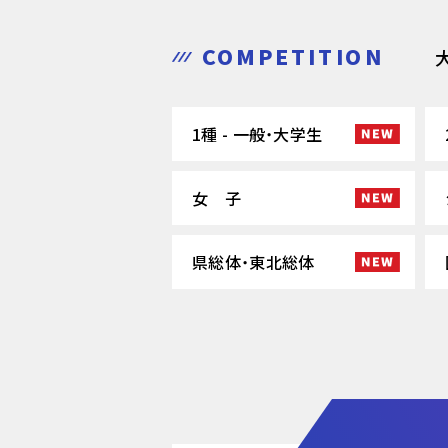
COMPETITION
1種 - 一般・大学生
女 子
県総体・東北総体