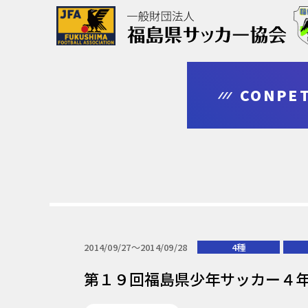
協会について
大会情報
審判・指導者
登録・申請
CONPET
outline
competition
leader
regist & entry
2014/09/27〜2014/09/28
4種
第１９回福島県少年サッカー４