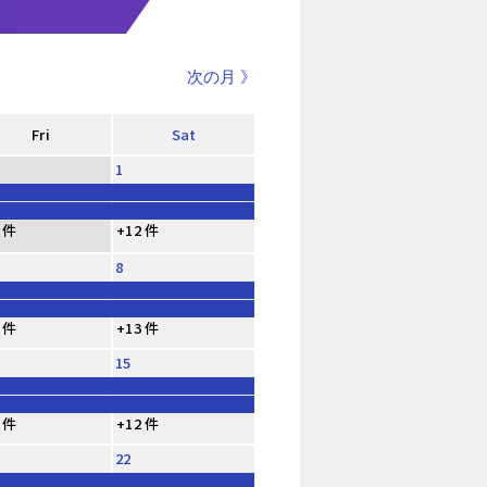
次の月 》
Fri
Sat
1
 件
+12 件
8
 件
+13 件
15
 件
+12 件
22