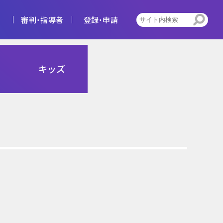
審判・指導者
登録・申請
4種
キッズ
告
ビジョン
キッズ
トレセン活動