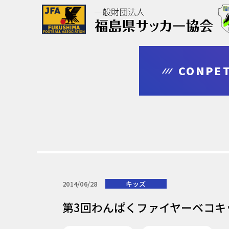
協会について
大会情報
審判・指導者
登録・申請
CONPET
outline
competition
leader
regist & entry
2014/06/28
キッズ
第3回わんぱくファイヤーベコキッ