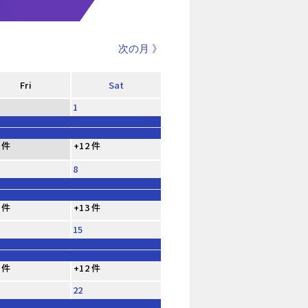
次の月 》
Fri
Sat
1
 件
+12 件
8
 件
+13 件
15
 件
+12 件
22