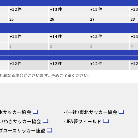
+12 件
+13 件
+13 件
+13
25
26
27
28
+13 件
+14 件
+13 件
+13
1
2
3
4
+12 件
+12 件
+12 件
+12
と異なる場合がございます。予めご了承ください。
日本サッカー協会
（一社）東北サッカー協会
人いわきサッカー協会
JFA夢フィールド
ブユースサッカー連盟