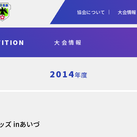
協会について
大会情報
1種
2種
3種
ITION
大会情報
協会概要
女子
審判
加盟登録
予算・決算
シニア
指導者
各種申請
事業計画・報
フットサル
県総体・東北総体
国体
天皇杯
2014
年度
ズ inあいづ