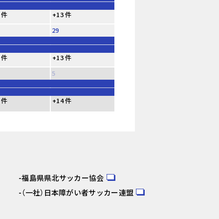
 件
+13 件
29
 件
+13 件
5
 件
+14 件
福島県県北サッカー協会
（一社）日本障がい者サッカー連盟