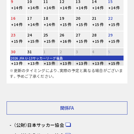
9
10
11
12
13
14
15
+14 件
+14 件
+14 件
+14 件
+14 件
+14 件
+14 件
16
17
18
19
20
21
22
+14 件
+14 件
+14 件
+15 件
+15 件
+15 件
+15 件
23
24
25
26
27
28
29
+15 件
+15 件
+15 件
+16 件
+15 件
+15 件
+15 件
30
31
1
2
3
4
5
2026 JFA U-13サッカーリーグ福島
+13 件
+13 件
+13 件
+13 件
+13 件
+13 件
+15 件
※更新のタイミングにより、実際の予定と異なる場合がございま
す。予めご了承ください。
関係FA
（公財）日本サッカー協会