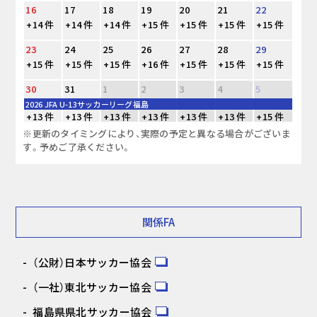
16
17
18
19
20
21
22
+14 件
+14 件
+14 件
+15 件
+15 件
+15 件
+15 件
23
24
25
26
27
28
29
+15 件
+15 件
+15 件
+16 件
+15 件
+15 件
+15 件
30
31
1
2
3
4
5
2026 JFA U-13サッカーリーグ福島
+13 件
+13 件
+13 件
+13 件
+13 件
+13 件
+15 件
※更新のタイミングにより、実際の予定と異なる場合がございま
す。予めご了承ください。
関係FA
（公財）日本サッカー協会
（一社）東北サッカー協会
福島県県北サッカー協会