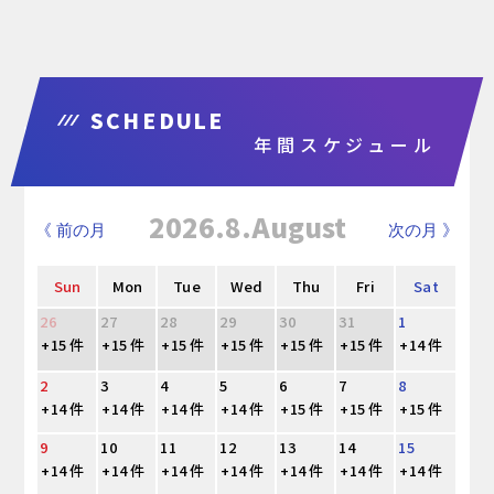
SCHEDULE
年間スケジュール
2026.8.August
《 前の月
次の月 》
Sun
Mon
Tue
Wed
Thu
Fri
Sat
26
27
28
29
30
31
1
+15 件
+15 件
+15 件
+15 件
+15 件
+15 件
+14 件
2
3
4
5
6
7
8
+14 件
+14 件
+14 件
+14 件
+15 件
+15 件
+15 件
9
10
11
12
13
14
15
+14 件
+14 件
+14 件
+14 件
+14 件
+14 件
+14 件