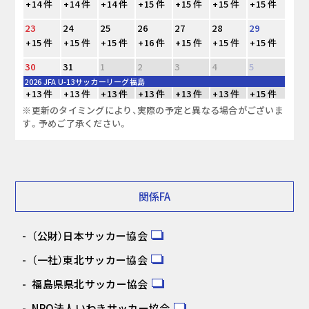
+14 件
+14 件
+14 件
+15 件
+15 件
+15 件
+15 件
23
24
25
26
27
28
29
+15 件
+15 件
+15 件
+16 件
+15 件
+15 件
+15 件
30
31
1
2
3
4
5
2026 JFA U-13サッカーリーグ福島
+13 件
+13 件
+13 件
+13 件
+13 件
+13 件
+15 件
※更新のタイミングにより、実際の予定と異なる場合がございま
す。予めご了承ください。
関係FA
（公財）日本サッカー協会
（一社）東北サッカー協会
福島県県北サッカー協会
NPO法人いわきサッカー協会