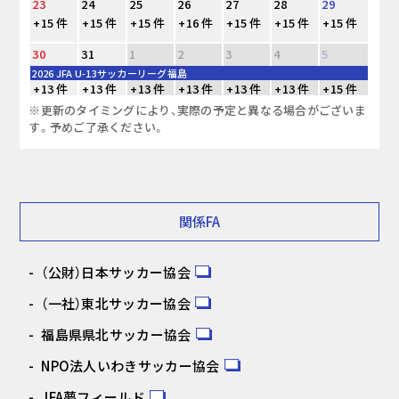
23
24
25
26
27
28
29
+15 件
+15 件
+15 件
+16 件
+15 件
+15 件
+15 件
30
31
1
2
3
4
5
2026 JFA U-13サッカーリーグ福島
+13 件
+13 件
+13 件
+13 件
+13 件
+13 件
+15 件
※更新のタイミングにより、実際の予定と異なる場合がございま
す。予めご了承ください。
関係FA
（公財）日本サッカー協会
（一社）東北サッカー協会
福島県県北サッカー協会
NPO法人いわきサッカー協会
JFA夢フィールド