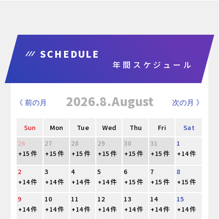
SCHEDULE
年間スケジュール
2026.8.August
《 前の月
次の月 》
Sun
Mon
Tue
Wed
Thu
Fri
Sat
26
27
28
29
30
31
1
+15 件
+15 件
+15 件
+15 件
+15 件
+15 件
+14 件
2
3
4
5
6
7
8
+14 件
+14 件
+14 件
+14 件
+15 件
+15 件
+15 件
9
10
11
12
13
14
15
+14 件
+14 件
+14 件
+14 件
+14 件
+14 件
+14 件