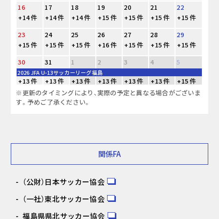
16
17
18
19
20
21
22
+14 件
+14 件
+14 件
+15 件
+15 件
+15 件
+15 件
23
24
25
26
27
28
29
+15 件
+15 件
+15 件
+16 件
+15 件
+15 件
+15 件
30
31
1
2
3
4
5
2026 JFA U-13サッカーリーグ福島
+13 件
+13 件
+13 件
+13 件
+13 件
+13 件
+15 件
※更新のタイミングにより、実際の予定と異なる場合がございま
す。予めご了承ください。
関係FA
（公財）日本サッカー協会
（一社）東北サッカー協会
福島県県北サッカー協会