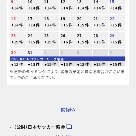
9
10
11
12
13
14
15
+14 件
+14 件
+14 件
+14 件
+14 件
+14 件
+14 件
16
17
18
19
20
21
22
+14 件
+14 件
+14 件
+15 件
+15 件
+15 件
+15 件
23
24
25
26
27
28
29
+15 件
+15 件
+15 件
+16 件
+15 件
+15 件
+15 件
30
31
1
2
3
4
5
2026 JFA U-13サッカーリーグ福島
+13 件
+13 件
+13 件
+13 件
+13 件
+13 件
+15 件
※更新のタイミングにより、実際の予定と異なる場合がございま
す。予めご了承ください。
関係FA
（公財）日本サッカー協会