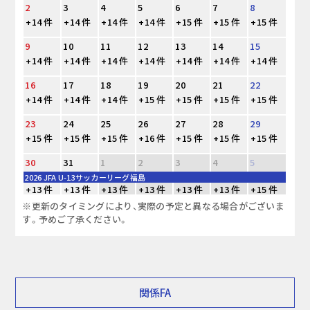
2
3
4
5
6
7
8
+14 件
+14 件
+14 件
+14 件
+15 件
+15 件
+15 件
9
10
11
12
13
14
15
+14 件
+14 件
+14 件
+14 件
+14 件
+14 件
+14 件
16
17
18
19
20
21
22
+14 件
+14 件
+14 件
+15 件
+15 件
+15 件
+15 件
23
24
25
26
27
28
29
+15 件
+15 件
+15 件
+16 件
+15 件
+15 件
+15 件
30
31
1
2
3
4
5
2026 JFA U-13サッカーリーグ福島
+13 件
+13 件
+13 件
+13 件
+13 件
+13 件
+15 件
※更新のタイミングにより、実際の予定と異なる場合がございま
す。予めご了承ください。
関係FA