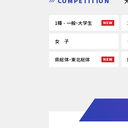
COMPETITION
1種 - 一般・大学生
女 子
県総体・東北総体