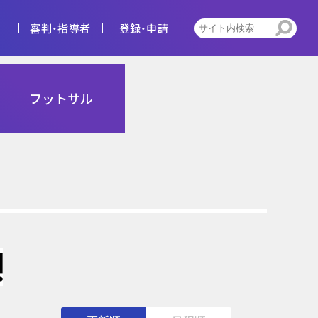
審判・指導者
登録・申請
4種
フットサル
告
ビジョン
キッズ
トレセン活動