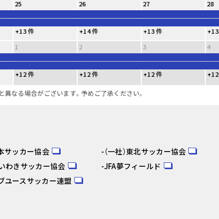
25
26
27
28
+13 件
+14 件
+13 件
+13
1
2
3
4
+12 件
+12 件
+12 件
+12
と異なる場合がございます。予めご了承ください。
日本サッカー協会
（一社）東北サッカー協会
人いわきサッカー協会
JFA夢フィールド
ブユースサッカー連盟