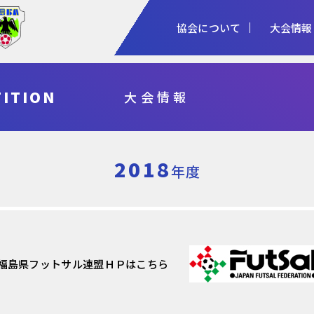
協会について
大会情報
1種
2種
3種
ITION
大会情報
協会概要
女子
審判
加盟登録
予算・決算
シニア
指導者
各種申請
事業計画・報
フットサル
県総体・東北総体
国体
天皇杯
2018
年度
福島県フットサル連盟ＨＰはこちら