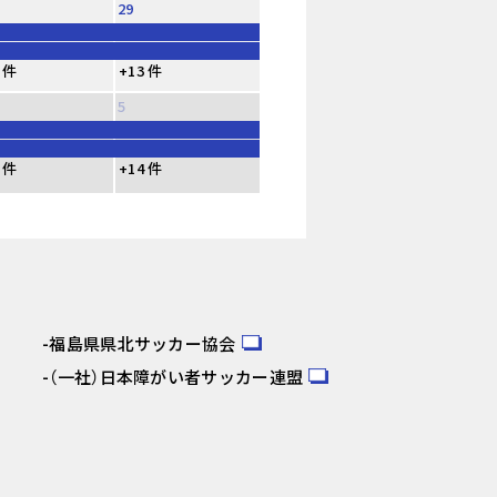
29
 件
+13 件
5
 件
+14 件
福島県県北サッカー協会
（一社）日本障がい者サッカー連盟