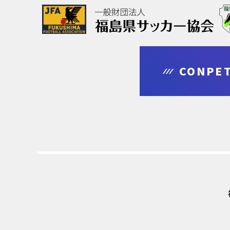
協会について
大会情報
審判・指導者
登録・申請
CONPET
outline
competition
leader
regist & entry