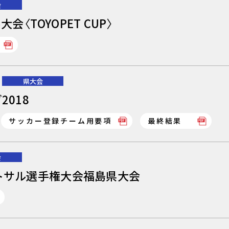
会
会〈TOYOPET CUP〉
県大会
018
サッカー登録チーム用要項
最終結果
会
ットサル選手権大会福島県大会