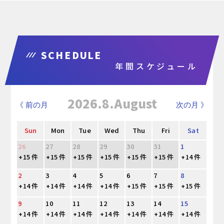
SCHEDULE
年間スケジュール
2026.8.August
《 前の月
次の月 》
Sun
Mon
Tue
Wed
Thu
Fri
Sat
26
27
28
29
30
31
1
+15 件
+15 件
+15 件
+15 件
+15 件
+15 件
+14 件
2
3
4
5
6
7
8
+14 件
+14 件
+14 件
+14 件
+15 件
+15 件
+15 件
9
10
11
12
13
14
15
+14 件
+14 件
+14 件
+14 件
+14 件
+14 件
+14 件