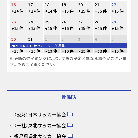
16
17
18
19
20
21
22
+14 件
+14 件
+14 件
+15 件
+15 件
+15 件
+15 件
23
24
25
26
27
28
29
+15 件
+15 件
+15 件
+16 件
+15 件
+15 件
+15 件
30
31
1
2
3
4
5
2026 JFA U-13サッカーリーグ福島
+13 件
+13 件
+13 件
+13 件
+13 件
+13 件
+15 件
※更新のタイミングにより、実際の予定と異なる場合がございま
す。予めご了承ください。
関係FA
（公財）日本サッカー協会
（一社）東北サッカー協会
福島県県北サッカー協会