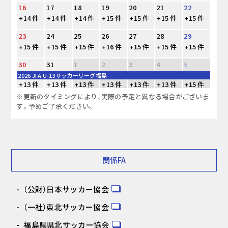
16
17
18
19
20
21
22
+14 件
+14 件
+14 件
+15 件
+15 件
+15 件
+15 件
23
24
25
26
27
28
29
+15 件
+15 件
+15 件
+16 件
+15 件
+15 件
+15 件
30
31
1
2
3
4
5
2026 JFA U-13サッカーリーグ福島
+13 件
+13 件
+13 件
+13 件
+13 件
+13 件
+15 件
※更新のタイミングにより、実際の予定と異なる場合がございま
す。予めご了承ください。
関係FA
（公財）日本サッカー協会
（一社）東北サッカー協会
福島県県北サッカー協会