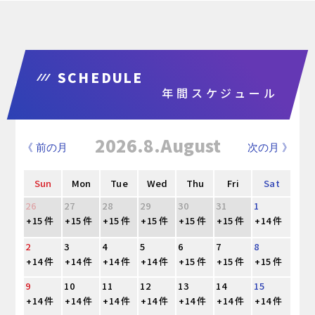
SCHEDULE
年間スケジュール
2026.8.August
《 前の月
次の月 》
Sun
Mon
Tue
Wed
Thu
Fri
Sat
26
27
28
29
30
31
1
+15 件
+15 件
+15 件
+15 件
+15 件
+15 件
+14 件
2
3
4
5
6
7
8
+14 件
+14 件
+14 件
+14 件
+15 件
+15 件
+15 件
9
10
11
12
13
14
15
+14 件
+14 件
+14 件
+14 件
+14 件
+14 件
+14 件