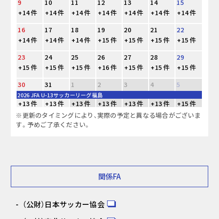
9
10
11
12
13
14
15
+14 件
+14 件
+14 件
+14 件
+14 件
+14 件
+14 件
16
17
18
19
20
21
22
+14 件
+14 件
+14 件
+15 件
+15 件
+15 件
+15 件
23
24
25
26
27
28
29
+15 件
+15 件
+15 件
+16 件
+15 件
+15 件
+15 件
30
31
1
2
3
4
5
2026 JFA U-13サッカーリーグ福島
+13 件
+13 件
+13 件
+13 件
+13 件
+13 件
+15 件
※更新のタイミングにより、実際の予定と異なる場合がございま
す。予めご了承ください。
関係FA
（公財）日本サッカー協会