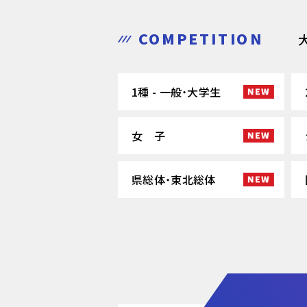
COMPETITION
1種 - 一般・大学生
女 子
県総体・東北総体