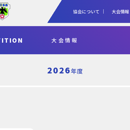
協会について
大会情報
1種
2種
3種
ITION
大会情報
協会概要
女子
審判
加盟登録
予算・決算
シニア
指導者
各種申請
事業計画・報
フットサル
県総体・東北総体
国体
天皇杯
2026
年度