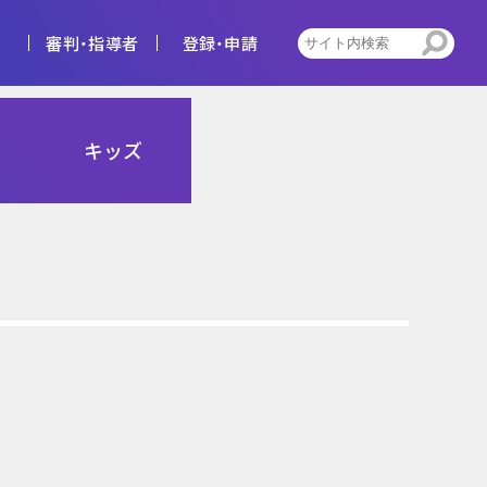
審判・指導者
登録・申請
4種
キッズ
告
ビジョン
キッズ
トレセン活動