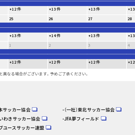
+12 件
+13 件
+13 件
+13
25
26
27
28
+13 件
+14 件
+13 件
+13
1
2
3
4
+12 件
+12 件
+12 件
+12
と異なる場合がございます。予めご了承ください。
日本サッカー協会
（一社）東北サッカー協会
人いわきサッカー協会
JFA夢フィールド
ブユースサッカー連盟