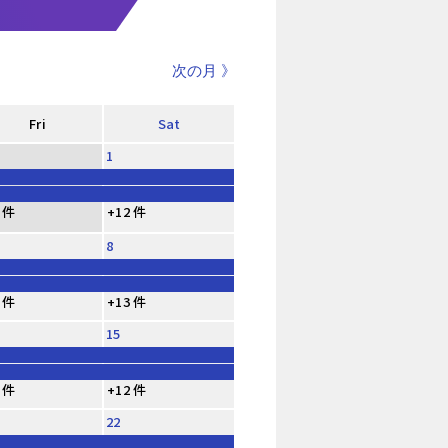
次の月 》
Fri
Sat
1
 件
+12 件
8
 件
+13 件
15
 件
+12 件
22