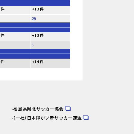
 件
+13 件
29
 件
+13 件
5
 件
+14 件
福島県県北サッカー協会
（一社）日本障がい者サッカー連盟