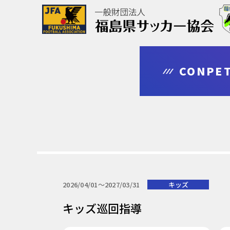
協会について
大会情報
審判・指導者
登録・申請
CONPET
outline
competition
leader
regist & entry
2026/04/01〜2027/03/31
キッズ
キッズ巡回指導