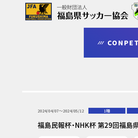
協会について
大会情報
審判・指導者
登録・申請
CONPET
outline
competition
leader
regist & entry
2024/04/07〜2024/05/12
1種
福島民報杯・NHK杯 第29回福島