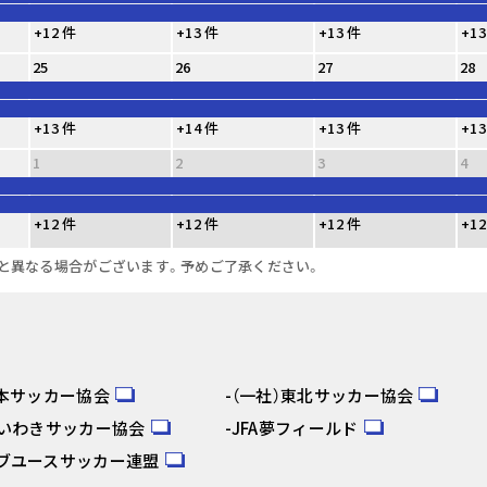
+12 件
+13 件
+13 件
+13
25
26
27
28
+13 件
+14 件
+13 件
+13
1
2
3
4
+12 件
+12 件
+12 件
+12
と異なる場合がございます。予めご了承ください。
日本サッカー協会
（一社）東北サッカー協会
人いわきサッカー協会
JFA夢フィールド
ブユースサッカー連盟