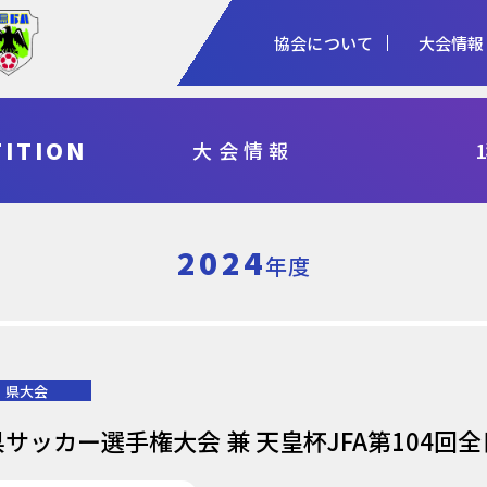
協会について
大会情報
1種
2種
3種
ITION
大会情報
協会概要
女子
審判
加盟登録
予算・決算
シニア
指導者
各種申請
事業計画・報
フットサル
県総体・東北総体
国体
天皇杯
2024
年度
県大会
県サッカー選手権大会 兼 天皇杯JFA第104