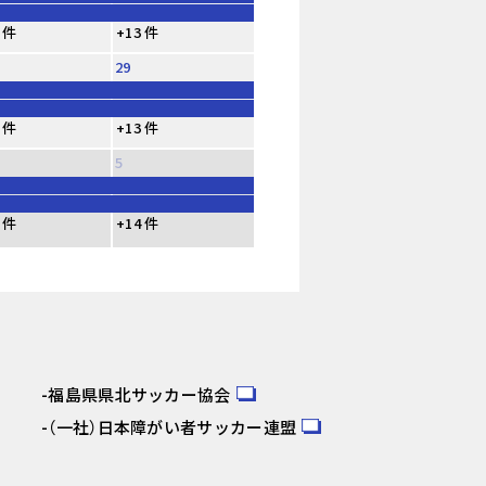
 件
+13 件
29
 件
+13 件
5
 件
+14 件
福島県県北サッカー協会
（一社）日本障がい者サッカー連盟