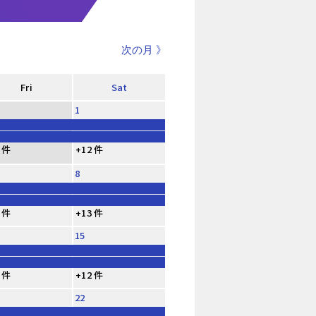
次の月 》
Fri
Sat
1
 件
+12 件
8
 件
+13 件
15
 件
+12 件
22