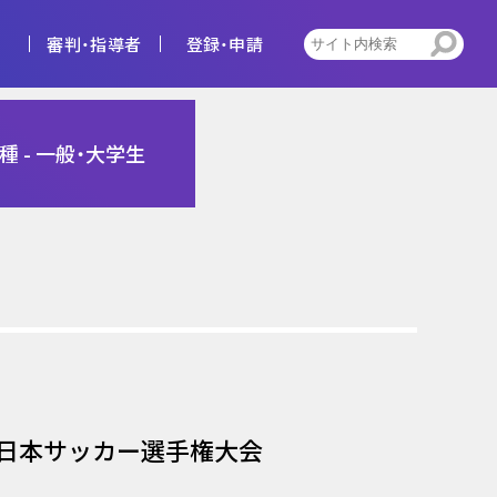
審判・指導者
登録・申請
4種
1種 - 一般・大学生
告
ビジョン
キッズ
トレセン活動
回全日本サッカー選手権大会