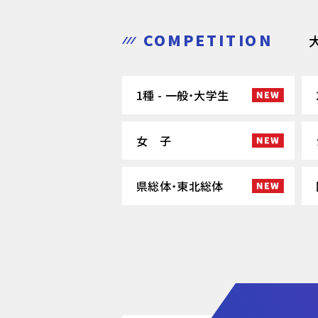
COMPETITION
1種 - 一般・大学生
女 子
県総体・東北総体