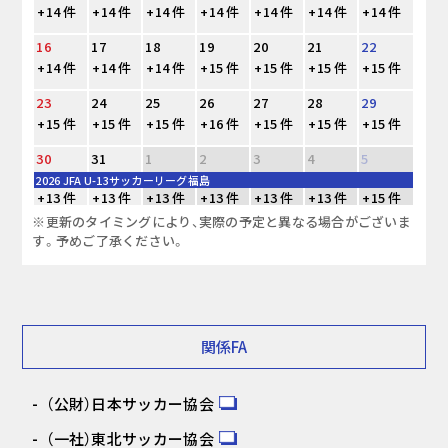
+14 件
+14 件
+14 件
+14 件
+14 件
+14 件
+14 件
16
17
18
19
20
21
22
+14 件
+14 件
+14 件
+15 件
+15 件
+15 件
+15 件
23
24
25
26
27
28
29
+15 件
+15 件
+15 件
+16 件
+15 件
+15 件
+15 件
30
31
1
2
3
4
5
2026 JFA U-13サッカーリーグ福島
+13 件
+13 件
+13 件
+13 件
+13 件
+13 件
+15 件
※更新のタイミングにより、実際の予定と異なる場合がございま
す。予めご了承ください。
関係FA
（公財）日本サッカー協会
（一社）東北サッカー協会