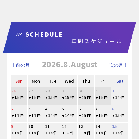
SCHEDULE
年間スケジュール
2026.8.August
《 前の月
次の月 》
Sun
Mon
Tue
Wed
Thu
Fri
Sat
26
27
28
29
30
31
1
+15 件
+15 件
+15 件
+15 件
+15 件
+15 件
+14 件
2
3
4
5
6
7
8
+14 件
+14 件
+14 件
+14 件
+15 件
+15 件
+15 件
9
10
11
12
13
14
15
+14 件
+14 件
+14 件
+14 件
+14 件
+14 件
+14 件