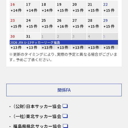
16
17
18
19
20
21
22
+14 件
+14 件
+14 件
+15 件
+15 件
+15 件
+15 件
23
24
25
26
27
28
29
+15 件
+15 件
+15 件
+16 件
+15 件
+15 件
+15 件
30
31
1
2
3
4
5
2026 JFA U-13サッカーリーグ福島
+13 件
+13 件
+13 件
+13 件
+13 件
+13 件
+15 件
※更新のタイミングにより、実際の予定と異なる場合がございま
す。予めご了承ください。
関係FA
（公財）日本サッカー協会
（一社）東北サッカー協会
福島県県北サッカー協会