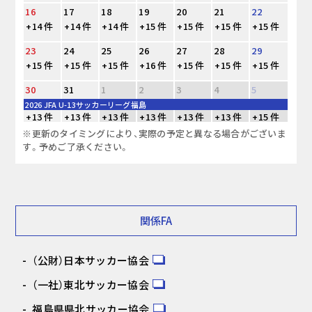
16
17
18
19
20
21
22
+14 件
+14 件
+14 件
+15 件
+15 件
+15 件
+15 件
23
24
25
26
27
28
29
+15 件
+15 件
+15 件
+16 件
+15 件
+15 件
+15 件
30
31
1
2
3
4
5
2026 JFA U-13サッカーリーグ福島
+13 件
+13 件
+13 件
+13 件
+13 件
+13 件
+15 件
※更新のタイミングにより、実際の予定と異なる場合がございま
す。予めご了承ください。
関係FA
（公財）日本サッカー協会
（一社）東北サッカー協会
福島県県北サッカー協会