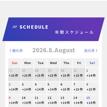
SCHEDULE
年間スケジュール
2026.8.August
《 前の月
次の月 》
Sun
Mon
Tue
Wed
Thu
Fri
Sat
26
27
28
29
30
31
1
+15 件
+15 件
+15 件
+15 件
+15 件
+15 件
+14 件
2
3
4
5
6
7
8
+14 件
+14 件
+14 件
+14 件
+15 件
+15 件
+15 件
9
10
11
12
13
14
15
+14 件
+14 件
+14 件
+14 件
+14 件
+14 件
+14 件