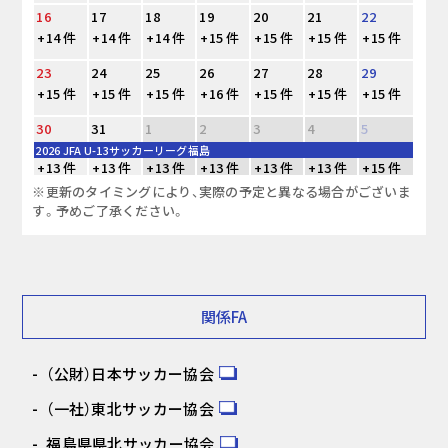
16
17
18
19
20
21
22
+14 件
+14 件
+14 件
+15 件
+15 件
+15 件
+15 件
23
24
25
26
27
28
29
+15 件
+15 件
+15 件
+16 件
+15 件
+15 件
+15 件
30
31
1
2
3
4
5
2026 JFA U-13サッカーリーグ福島
+13 件
+13 件
+13 件
+13 件
+13 件
+13 件
+15 件
※更新のタイミングにより、実際の予定と異なる場合がございま
す。予めご了承ください。
関係FA
（公財）日本サッカー協会
（一社）東北サッカー協会
福島県県北サッカー協会