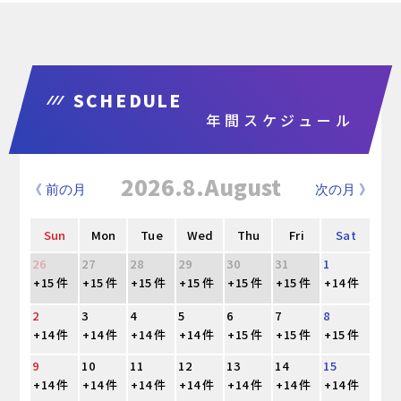
SCHEDULE
年間スケジュール
2026.8.August
《 前の月
次の月 》
Sun
Mon
Tue
Wed
Thu
Fri
Sat
26
27
28
29
30
31
1
+15 件
+15 件
+15 件
+15 件
+15 件
+15 件
+14 件
2
3
4
5
6
7
8
+14 件
+14 件
+14 件
+14 件
+15 件
+15 件
+15 件
9
10
11
12
13
14
15
+14 件
+14 件
+14 件
+14 件
+14 件
+14 件
+14 件