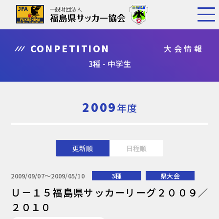
CONPETITION
大会情報
3種 - 中学生
2009
年度
更新順
日程順
2009/09/07〜2009/05/10
3種
県大会
Ｕ－１５福島県サッカーリーグ２００９／
２０１０