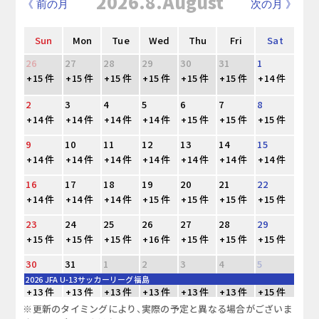
2026.8.August
《 前の月
次の月 》
Sun
Mon
Tue
Wed
Thu
Fri
Sat
26
27
28
29
30
31
1
+15 件
+15 件
+15 件
+15 件
+15 件
+15 件
+14 件
2
3
4
5
6
7
8
+14 件
+14 件
+14 件
+14 件
+15 件
+15 件
+15 件
9
10
11
12
13
14
15
+14 件
+14 件
+14 件
+14 件
+14 件
+14 件
+14 件
16
17
18
19
20
21
22
+14 件
+14 件
+14 件
+15 件
+15 件
+15 件
+15 件
23
24
25
26
27
28
29
+15 件
+15 件
+15 件
+16 件
+15 件
+15 件
+15 件
30
31
1
2
3
4
5
2026 JFA U-13サッカーリーグ福島
+13 件
+13 件
+13 件
+13 件
+13 件
+13 件
+15 件
※更新のタイミングにより、実際の予定と異なる場合がございま