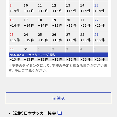
9
10
11
12
13
14
15
+14 件
+14 件
+14 件
+14 件
+14 件
+14 件
+14 件
16
17
18
19
20
21
22
+14 件
+14 件
+14 件
+15 件
+15 件
+15 件
+15 件
23
24
25
26
27
28
29
+15 件
+15 件
+15 件
+16 件
+15 件
+15 件
+15 件
30
31
1
2
3
4
5
2026 JFA U-13サッカーリーグ福島
+13 件
+13 件
+13 件
+13 件
+13 件
+13 件
+15 件
※更新のタイミングにより、実際の予定と異なる場合がございま
す。予めご了承ください。
関係FA
（公財）日本サッカー協会