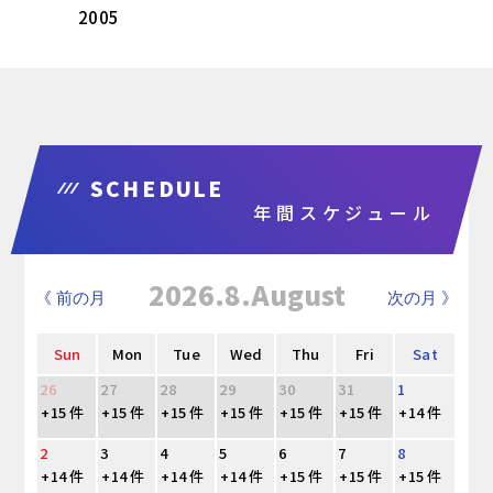
2005
SCHEDULE
年間スケジュール
2026.8.August
《 前の月
次の月 》
Sun
Mon
Tue
Wed
Thu
Fri
Sat
26
27
28
29
30
31
1
+15 件
+15 件
+15 件
+15 件
+15 件
+15 件
+14 件
2
3
4
5
6
7
8
+14 件
+14 件
+14 件
+14 件
+15 件
+15 件
+15 件