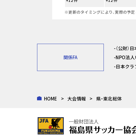
+12 件
+12 件
※更新のタイミングにより、実際の予定
（公財）
関係FA
NPO法
日本クラ
HOME
大会情報
県・東北総体