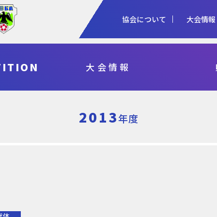
協会について
大会情報
1種
2種
3種
ITION
大会情報
協会概要
女子
審判
加盟登録
予算・決算
シニア
指導者
各種申請
事業計画・報
フットサル
県総体・東北総体
国体
天皇杯
2013
年度
総体