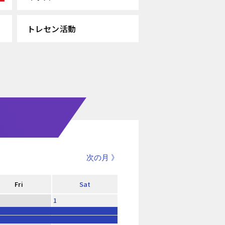
トレセン活動
次の月 》
Fri
Sat
1