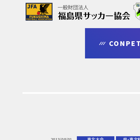
協会について
大会情報
審判・指導者
登録・申請
CONPET
outline
competition
leader
regist & entry
2013/08/01
東北大会
県・東北