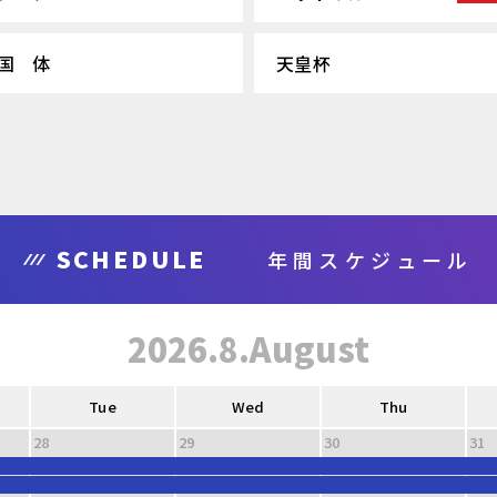
国 体
天皇杯
SCHEDULE
年間スケジュール
2026.8.August
Tue
Wed
Thu
28
29
30
31