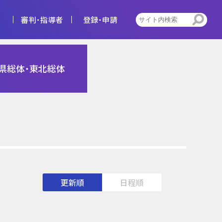
審判・指導者
登録・申請
4種
県総体・東北総体
告
ビジョン
キッズ
トレセン活動
更新順
日程順