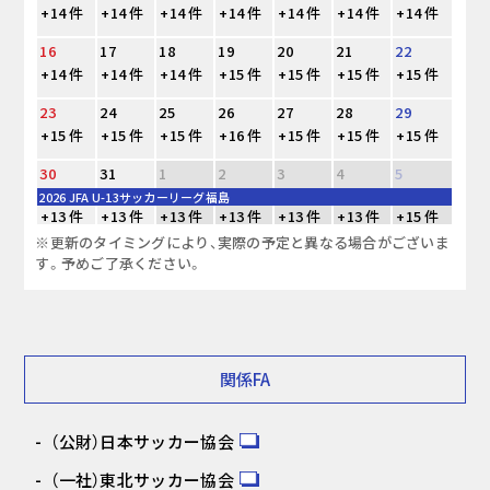
+14 件
+14 件
+14 件
+14 件
+14 件
+14 件
+14 件
16
17
18
19
20
21
22
+14 件
+14 件
+14 件
+15 件
+15 件
+15 件
+15 件
23
24
25
26
27
28
29
+15 件
+15 件
+15 件
+16 件
+15 件
+15 件
+15 件
30
31
1
2
3
4
5
2026 JFA U-13サッカーリーグ福島
+13 件
+13 件
+13 件
+13 件
+13 件
+13 件
+15 件
※更新のタイミングにより、実際の予定と異なる場合がございま
す。予めご了承ください。
関係FA
（公財）日本サッカー協会
（一社）東北サッカー協会