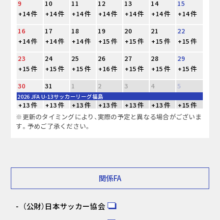
9
10
11
12
13
14
15
+14 件
+14 件
+14 件
+14 件
+14 件
+14 件
+14 件
16
17
18
19
20
21
22
+14 件
+14 件
+14 件
+15 件
+15 件
+15 件
+15 件
23
24
25
26
27
28
29
+15 件
+15 件
+15 件
+16 件
+15 件
+15 件
+15 件
30
31
1
2
3
4
5
2026 JFA U-13サッカーリーグ福島
+13 件
+13 件
+13 件
+13 件
+13 件
+13 件
+15 件
※更新のタイミングにより、実際の予定と異なる場合がございま
す。予めご了承ください。
関係FA
（公財）日本サッカー協会