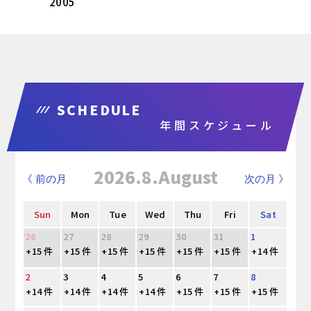
2005
SCHEDULE
年間スケジュール
2026.8.August
《 前の月
次の月 》
Sun
Mon
Tue
Wed
Thu
Fri
Sat
26
27
28
29
30
31
1
+15 件
+15 件
+15 件
+15 件
+15 件
+15 件
+14 件
2
3
4
5
6
7
8
+14 件
+14 件
+14 件
+14 件
+15 件
+15 件
+15 件