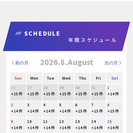
SCHEDULE
年間スケジュール
2026.8.August
《 前の月
次の月 》
Sun
Mon
Tue
Wed
Thu
Fri
Sat
26
27
28
29
30
31
1
+15 件
+15 件
+15 件
+15 件
+15 件
+15 件
+14 件
2
3
4
5
6
7
8
+14 件
+14 件
+14 件
+14 件
+15 件
+15 件
+15 件
9
10
11
12
13
14
15
+14 件
+14 件
+14 件
+14 件
+14 件
+14 件
+14 件