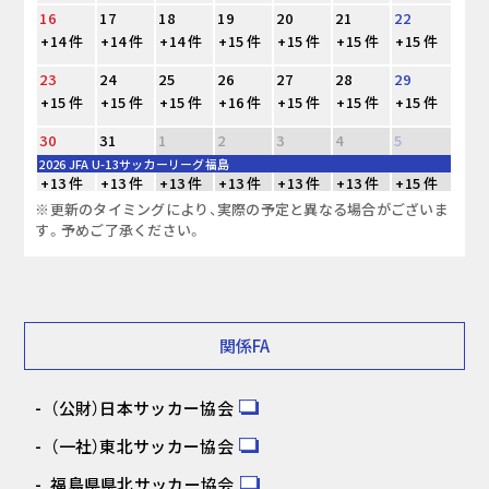
16
17
18
19
20
21
22
+14 件
+14 件
+14 件
+15 件
+15 件
+15 件
+15 件
23
24
25
26
27
28
29
+15 件
+15 件
+15 件
+16 件
+15 件
+15 件
+15 件
30
31
1
2
3
4
5
2026 JFA U-13サッカーリーグ福島
+13 件
+13 件
+13 件
+13 件
+13 件
+13 件
+15 件
※更新のタイミングにより、実際の予定と異なる場合がございま
す。予めご了承ください。
関係FA
（公財）日本サッカー協会
（一社）東北サッカー協会
福島県県北サッカー協会