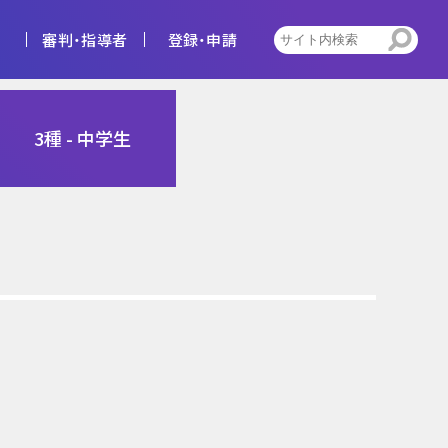
審判・指導者
登録・申請
4種
3種 - 中学生
告
ビジョン
キッズ
トレセン活動