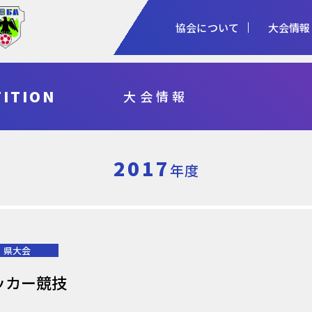
協会について
大会情報
1種
2種
3種
ITION
大会情報
協会概要
女子
審判
加盟登録
予算・決算
シニア
指導者
各種申請
事業計画・報
フットサル
県総体・東北総体
国体
天皇杯
2017
年度
県大会
ッカー競技