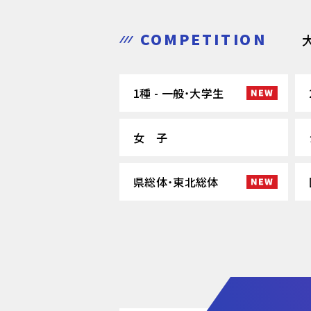
COMPETITION
1種 - 一般・大学生
女 子
県総体・東北総体