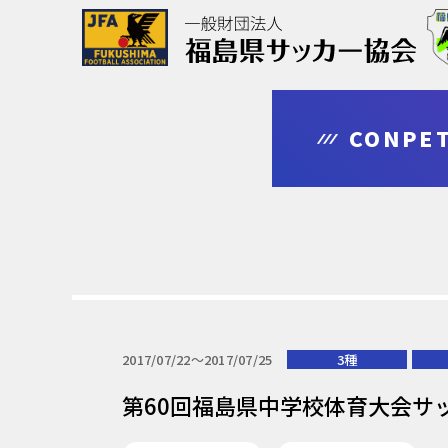
協会について
大会情報
審判・指導者
登録・申請
CONPET
outline
competition
leader
regist & entry
2017/07/22〜2017/07/25
3種
第60回福島県中学校体育大会サ