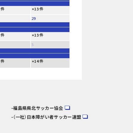
 件
+13 件
29
 件
+13 件
5
 件
+14 件
福島県県北サッカー協会
（一社）日本障がい者サッカー連盟