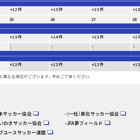
+12 件
+13 件
+13 件
+13
25
26
27
28
+13 件
+14 件
+13 件
+13
1
2
3
4
+12 件
+12 件
+12 件
+12
と異なる場合がございます。予めご了承ください。
日本サッカー協会
（一社）東北サッカー協会
人いわきサッカー協会
JFA夢フィールド
ブユースサッカー連盟