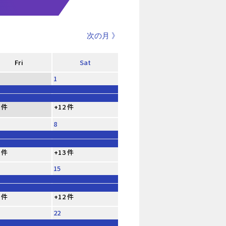
次の月 》
Fri
Sat
1
 件
+12 件
8
 件
+13 件
15
 件
+12 件
22