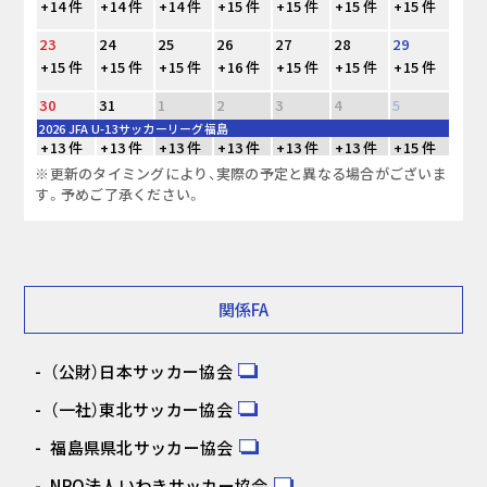
+14 件
+14 件
+14 件
+15 件
+15 件
+15 件
+15 件
23
24
25
26
27
28
29
+15 件
+15 件
+15 件
+16 件
+15 件
+15 件
+15 件
30
31
1
2
3
4
5
2026 JFA U-13サッカーリーグ福島
+13 件
+13 件
+13 件
+13 件
+13 件
+13 件
+15 件
※更新のタイミングにより、実際の予定と異なる場合がございま
す。予めご了承ください。
関係FA
（公財）日本サッカー協会
（一社）東北サッカー協会
福島県県北サッカー協会
NPO法人いわきサッカー協会