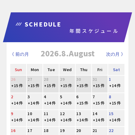
SCHEDULE
年間スケジュール
2026.8.August
《 前の月
次の月 》
Sun
Mon
Tue
Wed
Thu
Fri
Sat
26
27
28
29
30
31
1
+15 件
+15 件
+15 件
+15 件
+15 件
+15 件
+14 件
2
3
4
5
6
7
8
+14 件
+14 件
+14 件
+14 件
+15 件
+15 件
+15 件
9
10
11
12
13
14
15
+14 件
+14 件
+14 件
+14 件
+14 件
+14 件
+14 件
16
17
18
19
20
21
22