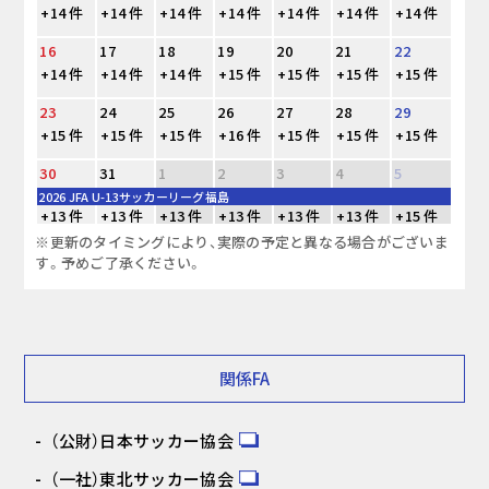
+14 件
+14 件
+14 件
+14 件
+14 件
+14 件
+14 件
16
17
18
19
20
21
22
+14 件
+14 件
+14 件
+15 件
+15 件
+15 件
+15 件
23
24
25
26
27
28
29
+15 件
+15 件
+15 件
+16 件
+15 件
+15 件
+15 件
30
31
1
2
3
4
5
2026 JFA U-13サッカーリーグ福島
+13 件
+13 件
+13 件
+13 件
+13 件
+13 件
+15 件
※更新のタイミングにより、実際の予定と異なる場合がございま
す。予めご了承ください。
関係FA
（公財）日本サッカー協会
（一社）東北サッカー協会