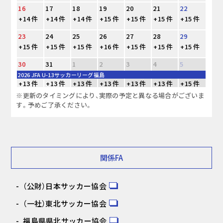
16
17
18
19
20
21
22
+14 件
+14 件
+14 件
+15 件
+15 件
+15 件
+15 件
23
24
25
26
27
28
29
+15 件
+15 件
+15 件
+16 件
+15 件
+15 件
+15 件
30
31
1
2
3
4
5
2026 JFA U-13サッカーリーグ福島
+13 件
+13 件
+13 件
+13 件
+13 件
+13 件
+15 件
※更新のタイミングにより、実際の予定と異なる場合がございま
す。予めご了承ください。
関係FA
（公財）日本サッカー協会
（一社）東北サッカー協会
福島県県北サッカー協会