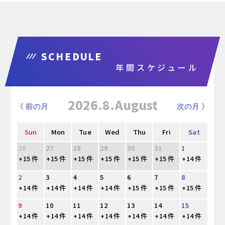
SCHEDULE
年間スケジュール
2026.8.August
《 前の月
次の月 》
Sun
Mon
Tue
Wed
Thu
Fri
Sat
26
27
28
29
30
31
1
+15 件
+15 件
+15 件
+15 件
+15 件
+15 件
+14 件
2
3
4
5
6
7
8
+14 件
+14 件
+14 件
+14 件
+15 件
+15 件
+15 件
9
10
11
12
13
14
15
+14 件
+14 件
+14 件
+14 件
+14 件
+14 件
+14 件