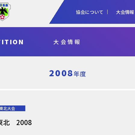
協会について
大会情報
1種
2種
3種
ITION
大会情報
協会概要
女子
審判
加盟登録
予算・決算
シニア
指導者
各種申請
事業計画・報
フットサル
県総体・東北総体
国体
天皇杯
2008
年度
東北大会
北 2008