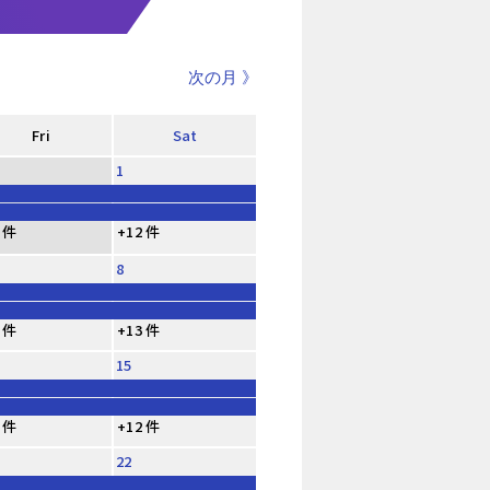
次の月 》
Fri
Sat
1
 件
+12 件
8
 件
+13 件
15
 件
+12 件
22