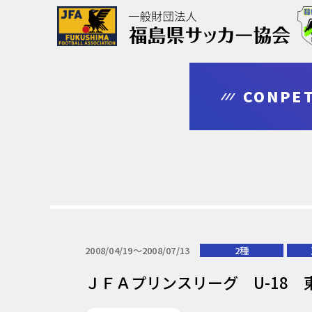
協会について
大会情報
審判・指導者
登録・申請
CONPET
outline
competition
leader
regist & entry
2008/04/19〜2008/07/13
2種
ＪＦＡプリンスリーグ U-18 東