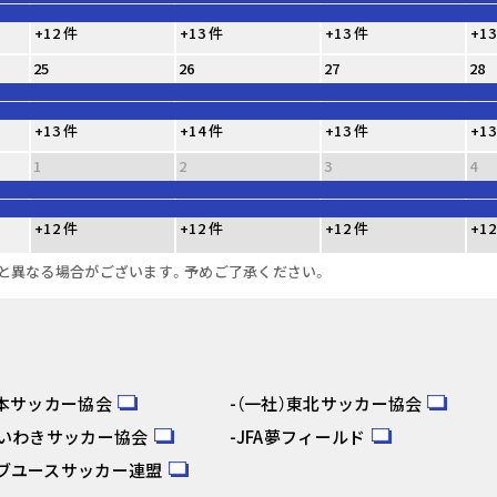
+12 件
+13 件
+13 件
+13
25
26
27
28
+13 件
+14 件
+13 件
+13
1
2
3
4
+12 件
+12 件
+12 件
+12
と異なる場合がございます。予めご了承ください。
日本サッカー協会
（一社）東北サッカー協会
人いわきサッカー協会
JFA夢フィールド
ブユースサッカー連盟