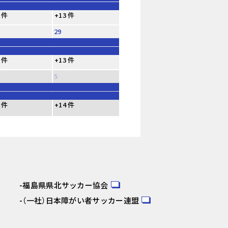
 件
+13 件
29
 件
+13 件
5
 件
+14 件
福島県県北サッカー協会
（一社）日本障がい者サッカー連盟