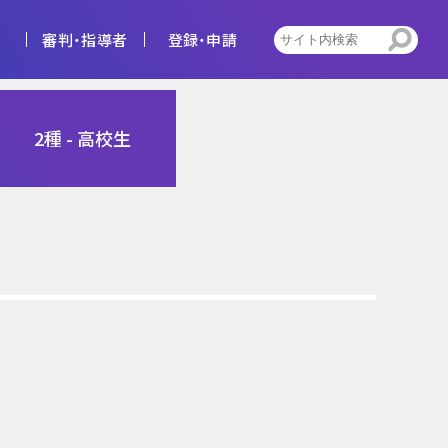
審判・指導者
登録・申請
4種
2種 - 高校生
告
ビジョン
キッズ
トレセン活動