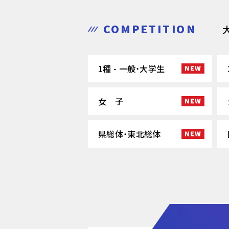
COMPETITION
1種 - 一般・大学生
女 子
県総体・東北総体