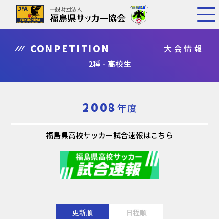
CONPETITION
大会情報
2種 - 高校生
2008
年度
福島県高校サッカー試合速報はこちら
更新順
日程順