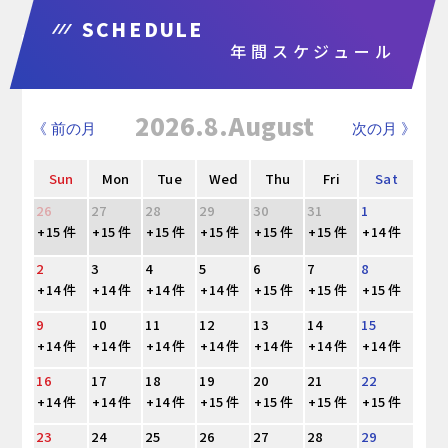
SCHEDULE
年間スケジュール
2026.8.August
《 前の月
次の月 》
Sun
Mon
Tue
Wed
Thu
Fri
Sat
26
27
28
29
30
31
1
+15 件
+15 件
+15 件
+15 件
+15 件
+15 件
+14 件
2
3
4
5
6
7
8
+14 件
+14 件
+14 件
+14 件
+15 件
+15 件
+15 件
9
10
11
12
13
14
15
+14 件
+14 件
+14 件
+14 件
+14 件
+14 件
+14 件
16
17
18
19
20
21
22
+14 件
+14 件
+14 件
+15 件
+15 件
+15 件
+15 件
23
24
25
26
27
28
29