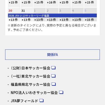
+15 件
+15 件
+15 件
+16 件
+15 件
+15 件
+15 件
30
31
1
2
3
4
5
2026 JFA U-13サッカーリーグ福島
+13 件
+13 件
+13 件
+13 件
+13 件
+13 件
+15 件
※更新のタイミングにより、実際の予定と異なる場合がございま
す。予めご了承ください。
関係FA
（公財）日本サッカー協会
（一社）東北サッカー協会
福島県県北サッカー協会
NPO法人いわきサッカー協会
JFA夢フィールド