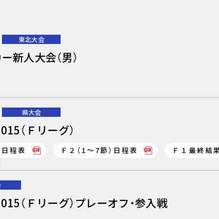
東北大会
ー新人大会（男）
県大会
015（Ｆリーグ）
）日程表
Ｆ２（1～7節）日程表
Ｆ１最終結
会
015（Ｆリーグ）プレーオフ・参入戦