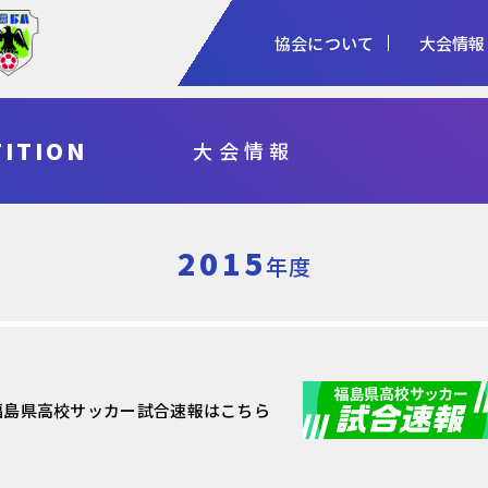
協会について
大会情報
1種
2種
3種
ITION
大会情報
協会概要
女子
審判
加盟登録
予算・決算
シニア
指導者
各種申請
事業計画・報
フットサル
県総体・東北総体
国体
天皇杯
2015
年度
福島県高校サッカー試合速報はこちら