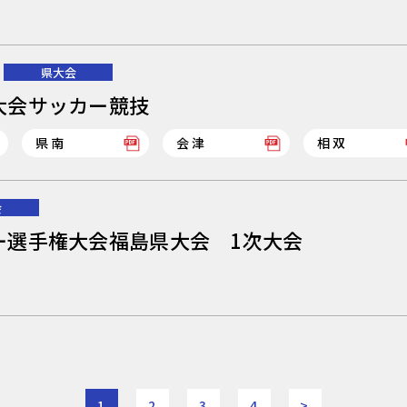
県大会
大会サッカー競技
県南
会津
相双
会
ー選手権大会福島県大会 1次大会
1
2
3
4
>