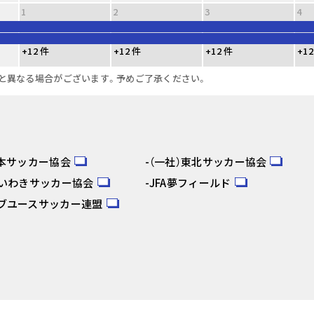
1
2
3
4
+12 件
+12 件
+12 件
+12
と異なる場合がございます。予めご了承ください。
日本サッカー協会
（一社）東北サッカー協会
人いわきサッカー協会
JFA夢フィールド
ブユースサッカー連盟