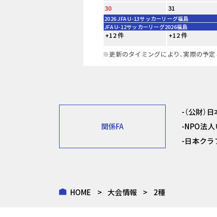
30
31
2026 JFA U-13サッカーリーグ福島
JFA U-12サッカーリーグ2026福島
+12 件
+12 件
※更新のタイミングにより、実際の予定
（公財）
関係FA
NPO法
日本クラ
HOME
大会情報
2種