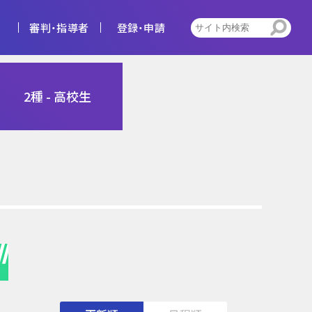
審判・指導者
登録・申請
4種
2種 - 高校生
告
ビジョン
キッズ
トレセン活動