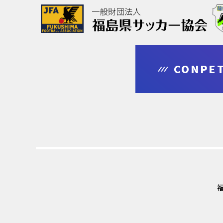
協会について
大会情報
審判・指導者
登録・申請
CONPET
outline
competition
leader
regist & entry