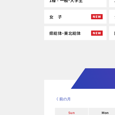
1種 - 一般・大学生
女 子
県総体・東北総体
《 前の月
Sun
Mon