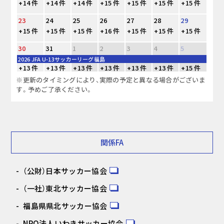
+14 件
+14 件
+14 件
+15 件
+15 件
+15 件
+15 件
23
24
25
26
27
28
29
+15 件
+15 件
+15 件
+16 件
+15 件
+15 件
+15 件
30
31
1
2
3
4
5
2026 JFA U-13サッカーリーグ福島
+13 件
+13 件
+13 件
+13 件
+13 件
+13 件
+15 件
※更新のタイミングにより、実際の予定と異なる場合がございま
す。予めご了承ください。
関係FA
（公財）日本サッカー協会
（一社）東北サッカー協会
福島県県北サッカー協会
NPO法人いわきサッカー協会