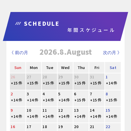
SCHEDULE
年間スケジュール
2026.8.August
《 前の月
次の月 》
Sun
Mon
Tue
Wed
Thu
Fri
Sat
26
27
28
29
30
31
1
+15 件
+15 件
+15 件
+15 件
+15 件
+15 件
+14 件
2
3
4
5
6
7
8
+14 件
+14 件
+14 件
+14 件
+15 件
+15 件
+15 件
9
10
11
12
13
14
15
+14 件
+14 件
+14 件
+14 件
+14 件
+14 件
+14 件
16
17
18
19
20
21
22