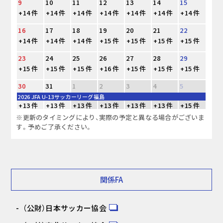
9
10
11
12
13
14
15
+14 件
+14 件
+14 件
+14 件
+14 件
+14 件
+14 件
16
17
18
19
20
21
22
+14 件
+14 件
+14 件
+15 件
+15 件
+15 件
+15 件
23
24
25
26
27
28
29
+15 件
+15 件
+15 件
+16 件
+15 件
+15 件
+15 件
30
31
1
2
3
4
5
2026 JFA U-13サッカーリーグ福島
+13 件
+13 件
+13 件
+13 件
+13 件
+13 件
+15 件
※更新のタイミングにより、実際の予定と異なる場合がございま
す。予めご了承ください。
関係FA
（公財）日本サッカー協会